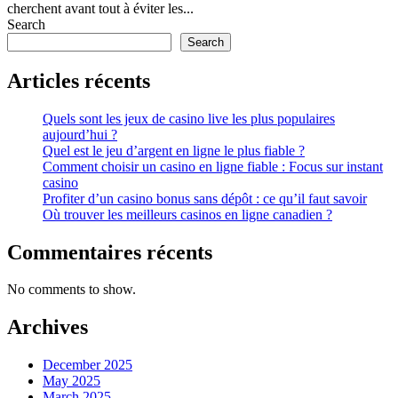
cherchent avant tout à éviter les...
Search
Search
Articles récents
Quels sont les jeux de casino live les plus populaires
aujourd’hui ?
Quel est le jeu d’argent en ligne le plus fiable ?
Comment choisir un casino en ligne fiable : Focus sur instant
casino
Profiter d’un casino bonus sans dépôt : ce qu’il faut savoir
Où trouver les meilleurs casinos en ligne canadien ?
Commentaires récents
No comments to show.
Archives
December 2025
May 2025
March 2025