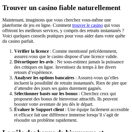
Trouver un casino fiable naturellement
Maintenant, imaginons que vous cherchez vous-même une
plateforme de jeu en ligne. Comment
trouver le casino
qui vous
offriront les meilleurs services, y compris des retraits instantanés ?
Voici quelques conseils pratiques pour vous aider dans votre quête
du casino parfait.
Vérifier la licence
: Comme mentionné précédemment,
assurez-vous que le casino dispose d’une licence valide.
Décortiquer les avis
: Ne sous-estimez jamais la puissance
des critiques en ligne. Investissez du temps à lire divers
retours d’expérience.
Analyser les options bancaires
: Assurez-vous qu’elles
incluent la possibilité de retraits instantanés. Rien de pire que
d’attendre des jours ses gains durement gagnés.
Sélectionner basés sur les bonus
: Cherchez ceux qui
proposent des bonus de bienvenue attractifs. Ils peuvent
booster votre aventure de jeu dès le départ.
Évaluer le Support client
: Une équipe facilement accessible
et efficace fait une différence immense lorsqu’il s’agit de
résoudre un problème rapidement.