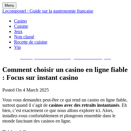
Skip
Menu
to
Lecompostel : Guide sur la gastronomie française
content
Casino
Cuisine
Jeux
Non classé
Recette de cuisine
Vin
Lecompostel : Guide sur la gastronomie française
Comment choisir un casino en ligne fiable
: Focus sur instant casino
Posted On 4 March 2025
Vous vous demandez peut-être ce qui rend un casino en ligne fiable,
surtout quand il s’agit de
casinos avec des retraits instantanés
. Eh
bien, c’est exactement ce que nous allons explorer ici. Alors,
installez-vous confortablement et plongeons ensemble dans le
monde fascinant des casinos en ligne.