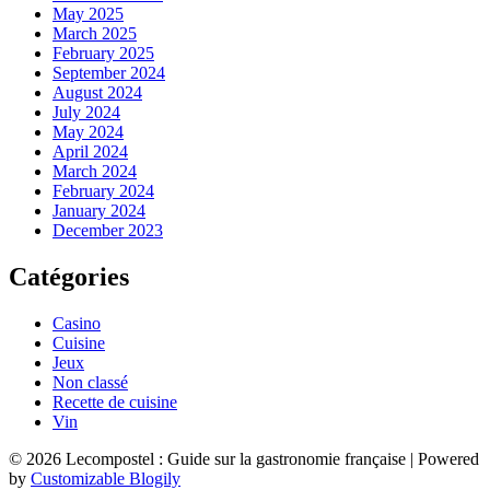
May 2025
March 2025
February 2025
September 2024
August 2024
July 2024
May 2024
April 2024
March 2024
February 2024
January 2024
December 2023
Catégories
Casino
Cuisine
Jeux
Non classé
Recette de cuisine
Vin
© 2026 Lecompostel : Guide sur la gastronomie française
| Powered
by
Customizable Blogily