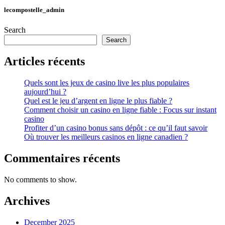
lecompostelle_admin
Search
Search
Articles récents
Quels sont les jeux de casino live les plus populaires
aujourd’hui ?
Quel est le jeu d’argent en ligne le plus fiable ?
Comment choisir un casino en ligne fiable : Focus sur instant
casino
Profiter d’un casino bonus sans dépôt : ce qu’il faut savoir
Où trouver les meilleurs casinos en ligne canadien ?
Commentaires récents
No comments to show.
Archives
December 2025