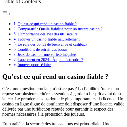
Table of Contents
Qu’est-ce qui rend un casino fiable ?
Comparatif : Quelle fiabilité pour un instant casino ?
L’importance des avis des utilisateurs
Trouver un casino fiable naturellement
Le rôle des bonus de bienvenue et cashback
Conditions de retrait des bonus
Jeux de casino : une variété inégalée
Lancement en 2024 : À quoi s’attendre ?
Innover pour séduire
Qu’est-ce qui rend un casino fiable ?
C’est une question cruciale, n’est-ce pas ? La fiabilité d’un casino
repose sur plusieurs critères essentiels à garder à l’esprit avant de se
lancer. Le premier, et sans doute le plus important, est la licence. Un
casino en ligne digne de confiance doit disposer d’une licence valide
délivrée par une juridiction réputée pour garantir le respect des
normes nécessaires à la protection des joueurs.
En parallèle, la sécurité des transactions est primordiale. Une