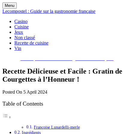
Skip
Menu
to
Lecompostel : Guide sur la gastronomie française
content
Casino
Cuisine
Jeux
Non classé
Recette de cuisine
Vin
Lecompostel : Guide sur la gastronomie française
Recette Délicieuse et Facile : Gratin de
Courgettes à l’Honneur !
Posted On 5 April 2024
Table of Contents
Françoise Lunardelli-merle
Ingrédients